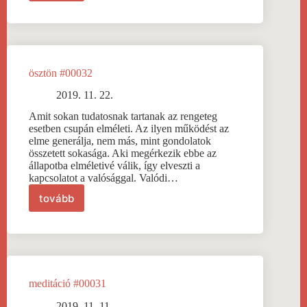
#00033
ösztön #00032
2019. 11. 22.
Amit sokan tudatosnak tartanak az rengeteg
esetben csupán elméleti. Az ilyen működést az
elme generálja, nem más, mint gondolatok
összetett sokasága. Aki megérkezik ebbe az
állapotba elméletivé válik, így elveszti a
kapcsolatot a valósággal. Valódi…
tovább
ösztön
#00032
meditáció #00031
2019. 11. 11.