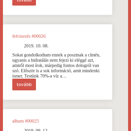
flow
#00027
felvizezés #00026
2019. 10. 08.
Sokat gondolkodtam ennek a posztnak a címén,
ugyanis a hidratálás nem fejezi ki eléggé azt,
amiről most írok, márpedig fontos dologról van
szó. Először is a sok információ, amit mindenki
ismer. Testünk 70%-a víz a…
tovább
felvizezés
#00026
album #00025
2019. 09. 12.