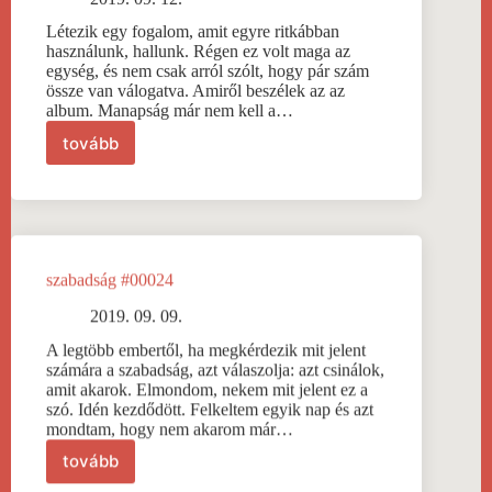
Létezik egy fogalom, amit egyre ritkábban
használunk, hallunk. Régen ez volt maga az
egység, és nem csak arról szólt, hogy pár szám
össze van válogatva. Amiről beszélek az az
album. Manapság már nem kell a…
tovább
album
#00025
szabadság #00024
2019. 09. 09.
A legtöbb embertől, ha megkérdezik mit jelent
számára a szabadság, azt válaszolja: azt csinálok,
amit akarok. Elmondom, nekem mit jelent ez a
szó. Idén kezdődött. Felkeltem egyik nap és azt
mondtam, hogy nem akarom már…
tovább
szabadság
#00024