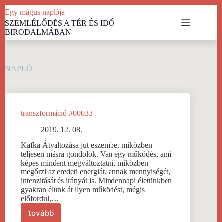
Skip
Egy mágus naplója
to
SZEMLÉLŐDÉS A TÉR ÉS IDŐ
content
BIRODALMÁBAN
NAPLÓ
transzformáció #00033
2019. 12. 08.
Kafka Átváltozása jut eszembe, miközben
teljesen másra gondolok. Van egy működés, ami
képes mindent megváltoztatni, miközben
megőrzi az eredeti energiát, annak mennyiségét,
intenzitását és irányát is. Mindennapi életünkben
gyakran élünk át ilyen működést, mégis
előfordul,…
tovább
transzformáció