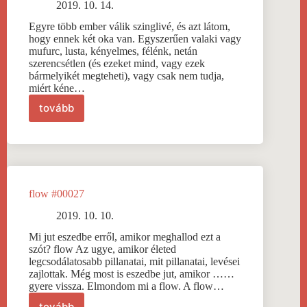
2019. 10. 14.
Egyre több ember válik szinglivé, és azt látom,
hogy ennek két oka van. Egyszerűen valaki vagy
mufurc, lusta, kényelmes, félénk, netán
szerencsétlen (és ezeket mind, vagy ezek
bármelyikét megteheti), vagy csak nem tudja,
miért kéne…
tovább
társ
#00028
flow #00027
2019. 10. 10.
Mi jut eszedbe erről, amikor meghallod ezt a
szót? flow Az ugye, amikor életed
legcsodálatosabb pillanatai, mit pillanatai, levései
zajlottak. Még most is eszedbe jut, amikor ……
gyere vissza. Elmondom mi a flow. A flow…
tovább