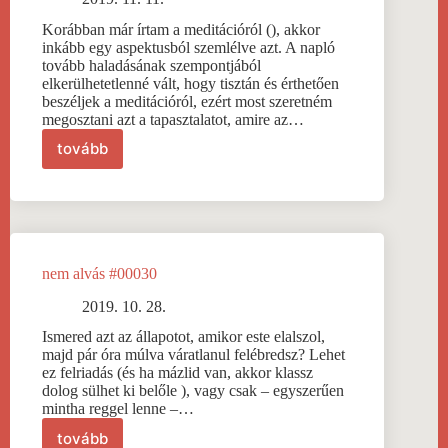
Korábban már írtam a meditációról (), akkor
inkább egy aspektusból szemlélve azt. A napló
tovább haladásának szempontjából
elkerülhetetlenné vált, hogy tisztán és érthetően
beszéljek a meditációról, ezért most szeretném
megosztani azt a tapasztalatot, amire az…
tovább
meditáció
#00031
nem alvás #00030
2019. 10. 28.
Ismered azt az állapotot, amikor este elalszol,
majd pár óra múlva váratlanul felébredsz? Lehet
ez felriadás (és ha mázlid van, akkor klassz
dolog sülhet ki belőle ), vagy csak – egyszerűen
mintha reggel lenne –…
tovább
nem