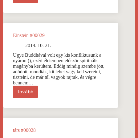
alvás
#00030
Einstein #00029
2019. 10. 21.
Ugye Buddhával volt egy kis konfliktusunk a
nyáron (), ezért életemben először spirituális
magányba kerültem. Eddig mindig szembe jött,
adódott, mondták, kit lehet vagy kell szeretni,
tisztelni, de már túl vagyok rajtuk, és végre
bennem…
tovább
Einstein
#00029
társ #00028