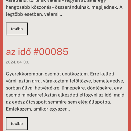
váratlanul történik valami – legyen az akár egy
hangosabb köszönés – összerándulnak, megijednek. A
legtöbb esetben, valami…
tovább
az idő #00085
2024. 04. 30.
Gyerekkoromban csomót unatkoztam. Erre kellett
várni, aztán arra, várakoztam felöltözve, bemelegedve,
sorban állva, hétvégékre, ünnepekre, döntésekre, egy
csomó mindenre! Aztán elkezdett elfogyni az idő, majd
az egész átcsapott semmire sem elég állapotba.
Emlékszem, amikor egyszer…
tovább