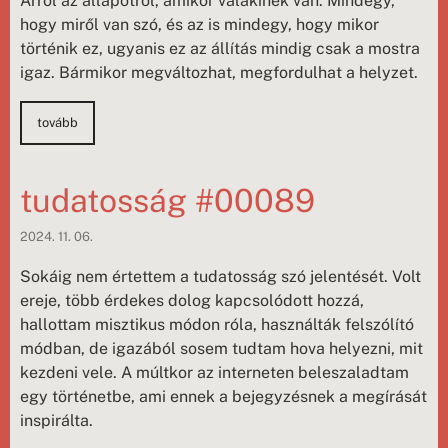
Arról az állapotról, amikor valakinek van. Mindegy,
hogy miről van szó, és az is mindegy, hogy mikor
történik ez, ugyanis ez az állítás mindig csak a mostra
igaz. Bármikor megváltozhat, megfordulhat a helyzet.
tovább
tudatosság #00089
2024. 11. 06.
Sokáig nem értettem a tudatosság szó jelentését. Volt
ereje, több érdekes dolog kapcsolódott hozzá,
hallottam misztikus módon róla, használták felszólító
módban, de igazából sosem tudtam hova helyezni, mit
kezdeni vele. A múltkor az interneten beleszaladtam
egy történetbe, ami ennek a bejegyzésnek a megírását
inspirálta.