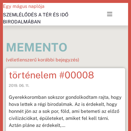
Egy mágus naplója
SZEMLÉLŐDÉS A TÉR ÉS IDŐ
BIRODALMÁBAN
MEMENTO
(véletlenszerű korábbi bejegyzés)
történelem #00008
2019. 06. 11.
Gyerekkoromban sokszor gondolkodtam rajta, hogy
hova lettek a régi birodalmak. Az is érdekelt, hogy
honnét jön az a sok por, föld, ami betemeti az előző
civilizációkat, épületeket, amiket fel kell tárni.
Aztán pláne az érdekelt,…