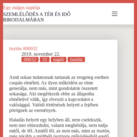
Skip
Egy mágus naplója
to
SZEMLÉLŐDÉS A TÉR ÉS IDŐ
content
BIRODALMÁBAN
ösztön #00032
2019. november 22.
00032
32
napló
ösztön
Amit sokan tudatosnak tartanak az rengeteg esetben
csupán elméleti. Az ilyen működést az elme
generálja, nem más, mint gondolatok összetett
sokasága. Aki megérkezik ebbe az állapotba
elméletivé válik, így elveszti a kapcsolatot a
valósággal. Valódi történések helyett a fejében
pörögnek az események.
Haladás helyett egy helyben áll, nem cselekszik,
nem mer elmozdulni, valami megbénítja, nem tudja
mitől, de fél. Amitől fél, az nem más, mint az ösztön,
még inkább a múltbéli ösztönös működéséből eredő