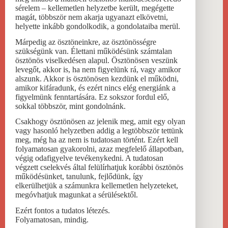
sérelem – kellemetlen helyzetbe került, megégette
magát, többször nem akarja ugyanazt elkövetni,
helyette inkább gondolkodik, a gondolataiba merül.
Márpedig az ösztöneinkre, az ösztönösségre
szükségünk van. Élettani működésünk számtalan
ösztönös viselkedésen alapul. Ösztönösen veszünk
levegőt, akkor is, ha nem figyelünk rá, vagy amikor
alszunk. Akkor is ösztönösen kezdünk el működni,
amikor kifáradunk, és ezért nincs elég energiánk a
figyelmünk fenntartására. Ez sokszor fordul elő,
sokkal többször, mint gondolnánk.
Csakhogy ösztönösen az jelenik meg, amit egy olyan
vagy hasonló helyzetben addig a legtöbbször tettünk
meg, még ha az nem is tudatosan történt. Ezért kell
folyamatosan gyakorolni, azaz megfelelő állapotban,
végig odafigyelve tevékenykedni. A tudatosan
végzett cselekvés által felülírhatjuk korábbi ösztönös
működésünket, tanulunk, fejlődünk, így
elkerülhetjük a számunkra kellemetlen helyzeteket,
megóvhatjuk magunkat a sérülésektől.
Ezért fontos a tudatos létezés.
Folyamatosan, mindig.