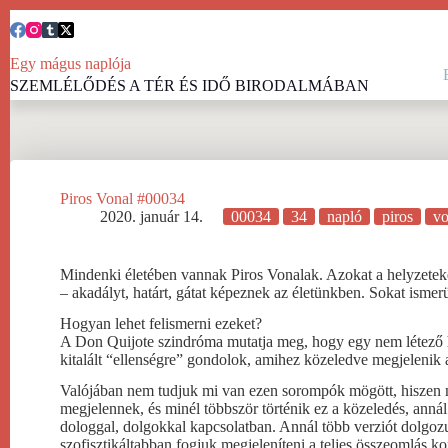
Skip
to
content
Egy mágus naplója
SZEMLÉLŐDÉS A TÉR ÉS IDŐ BIRODALMÁBAN
Piros Vonal #00034
2020. január 14.
00034
34
napló
piros
vo
Mindenki életében vannak Piros Vonalak. Azokat a helyzeteke
– akadályt, határt, gátat képeznek az életünkben. Sokat isme
Hogyan lehet felismerni ezeket?
A Don Quijote szindróma mutatja meg, hogy egy nem létező ha
kitalált “ellenségre” gondolok, amihez közeledve megjelenik a
Valójában nem tudjuk mi van ezen sorompók mögött, hiszen m
megjelennek, és minél többször történik ez a közeledés, annál
dologgal, dolgokkal kapcsolatban. Annál több verziót dolgozun
szofisztikáltabban fogjuk megjeleníteni a teljes összeomlás k