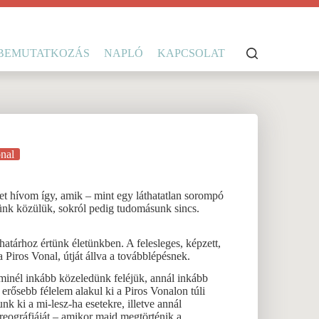
BEMUTATKOZÁS
NAPLÓ
KAPCSOLAT
nal
t hívom így, amik – mint egy láthatatlan sorompó
rünk közülük, sokról pedig tudomásunk sincs.
tárhoz értünk életünkben. A felesleges, képzett,
 Piros Vonal, útját állva a továbblépésnek.
inél inkább közeledünk feléjük, annál inkább
 erősebb félelem alakul ki a Piros Vonalon túli
k ki a mi-lesz-ha esetekre, illetve annál
oreográfiáját – amikor majd megtörténik a