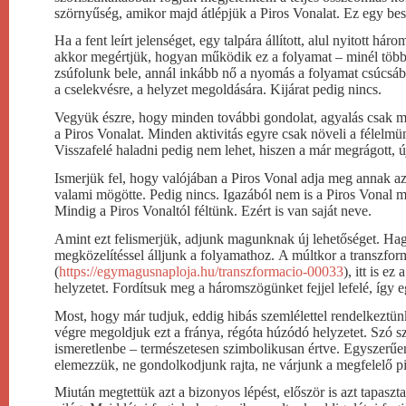
szörnyűség, amikor majd átlépjük a Piros Vonalat. Ez egy be
Ha a fent leírt jelenséget, egy talpára állított, alul nyitott h
akkor megértjük, hogyan működik ez a folyamat – minél többe
zsúfolunk bele, annál inkább nő a nyomás a folyamat csúcsáb
a cselekvésre, a helyzet megoldására. Kijárat pedig nincs.
Vegyük észre, hogy minden további gondolat, agyalás csak mé
a Piros Vonalat. Minden aktivitás egyre csak növeli a félelm
Visszafelé haladni pedig nem lehet, hiszen a már megrágott, ú
Ismerjük fel, hogy valójában a Piros Vonal adja meg annak a
valami mögötte. Pedig nincs. Igazából nem is a Piros Vonal 
Mindig a Piros Vonaltól féltünk. Ezért is van saját neve.
Amint ezt felismerjük, adjunk magunknak új lehetőséget. Hagy
megközelítéssel álljunk a folyamathoz. A múltkor a transzfor
(
https://egymagusnaploja.hu/transzformacio-00033
), itt is e
helyzetet. Fordítsuk meg a háromszögünket fejjel lefelé, így e
Most, hogy már tudjuk, eddig hibás szemlélettel rendelkeztün
végre megoldjuk ezt a fránya, régóta húzódó helyzetet. Szó sz
ismeretlenbe – természetesen szimbolikusan értve. Egyszerűe
elemezzük, ne gondolkodjunk rajta, ne várjunk a megfelelő pi
Miután megtettük azt a bizonyos lépést, először is azt tapasz