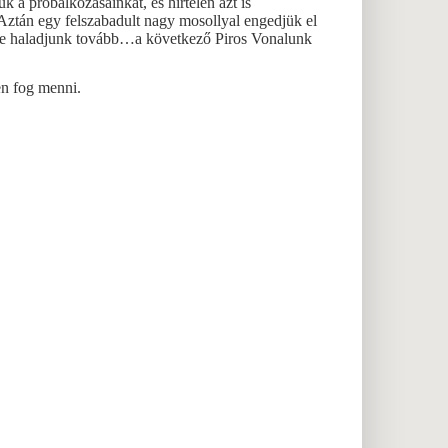
k a próbálkozásainkat, és hirtelen azt is
 Aztán egy felszabadult nagy mosollyal engedjük el
élve haladjunk tovább…a következő Piros Vonalunk
en fog menni.