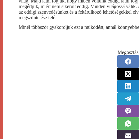
világ. Majd látni fogjuk, hogy miben voltunk eddig, látni fogju
megértjük, miért nem sikerült eddig. Minden világossá válik.
az eddigi szenvedésünket és a feltárulkozó lehetőségekkel 
megszüntetése felé.
Minél többször gyakoroljuk ezt a működést, annál könnyebb
Megosztás