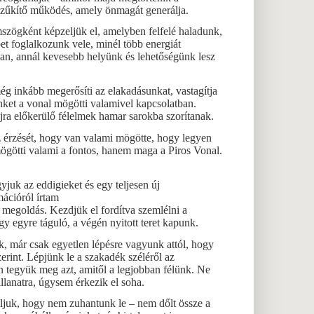
szűkítő működés, amely önmagát generálja.
áromszögként képzeljük el, amelyben felfelé haladunk,
t foglalkozunk vele, minél több energiát
an, annál kevesebb helyünk és lehetőségünk lesz
g inkább megerősíti az elakadásunkat, vastagítja
ünket a vonal mögötti valamivel kapcsolatban.
jra előkerülő félelmek hamar sarokba szorítanak.
z érzését, hogy van valami mögötte, hogy legyen
mögötti valami a fontos, hanem maga a Piros Vonal.
juk az eddigieket és egy teljesen új
mációról írtam
z a megoldás. Kezdjük el fordítva szemlélni a
gy egyre táguló, a végén nyitott teret kapunk.
k, már csak egyetlen lépésre vagyunk attól, hogy
erint. Lépjünk le a szakadék széléről az
n tegyük meg azt, amitől a legjobban félünk. Ne
llanatra, úgysem érkezik el soha.
taljuk, hogy nem zuhantunk le – nem dőlt össze a