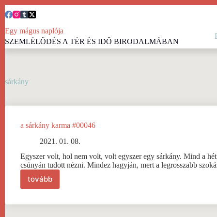
Skip
to
content
Egy mágus naplója
SZEMLÉLŐDÉS A TÉR ÉS IDŐ BIRODALMÁBAN
sárkány
a sárkány karma #00046
2021. 01. 08.
Egyszer volt, hol nem volt, volt egyszer egy sárkány. Mind a hét 
csúnyán tudott nézni. Mindez hagyján, mert a legrosszabb szoká
tovább
a
sárkány
karma
#00046