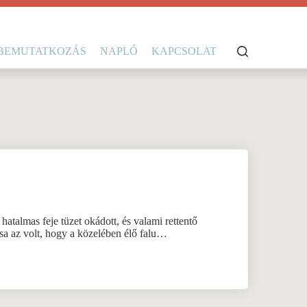
BEMUTATKOZÁS
NAPLÓ
KAPCSOLAT
hatalmas feje tüzet okádott, és valami rettentő
sa az volt, hogy a közelében élő falu…