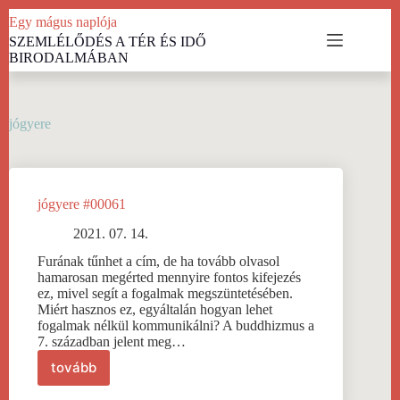
Skip
Egy mágus naplója
to
SZEMLÉLŐDÉS A TÉR ÉS IDŐ
content
BIRODALMÁBAN
jógyere
jógyere #00061
2021. 07. 14.
Furának tűnhet a cím, de ha tovább olvasol
hamarosan megérted mennyire fontos kifejezés
ez, mivel segít a fogalmak megszüntetésében.
Miért hasznos ez, egyáltalán hogyan lehet
fogalmak nélkül kommunikálni? A buddhizmus a
7. században jelent meg…
tovább
jógyere
#00061