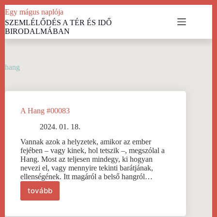
Skip
Egy mágus naplója
to
SZEMLÉLŐDÉS A TÉR ÉS IDŐ
content
BIRODALMÁBAN
hang
A Hang #00083
2024. 01. 18.
Vannak azok a helyzetek, amikor az ember
fejében – vagy kinek, hol tetszik –, megszólal a
Hang. Most az teljesen mindegy, ki hogyan
nevezi el, vagy mennyire tekinti barátjának,
ellenségének. Itt magáról a belső hangról…
tovább
A
Hang
#00083