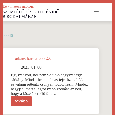
Skip
Egy mágus naplója
to
SZEMLÉLŐDÉS A TÉR ÉS IDŐ
content
BIRODALMÁBAN
00046
a sárkány karma #00046
2021. 01. 08.
Egyszer volt, hol nem volt, volt egyszer egy
sárkány. Mind a hét hatalmas feje tüzet okádott,
és valami rettentő csúnyán tudott nézni. Mindez
hagyján, mert a legrosszabb szokása az volt,
hogy a közelében élő falu…
tovább
a
sárkány
karma