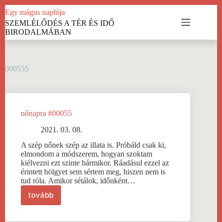
Skip
Egy mágus naplója
to
SZEMLÉLŐDÉS A TÉR ÉS IDŐ
content
BIRODALMÁBAN
000555
nőnapra #00055
2021. 03. 08.
A szép nőnek szép az illata is. Próbáld csak ki,
elmondom a módszerem, hogyan szoktam
kiélvezni ezt szinte bármikor. Ráadásul ezzel az
érintett hölgyet sem sértem meg, hiszen nem is
tud róla. Amikor sétálok, időnként…
tovább
nőnapra
#00055