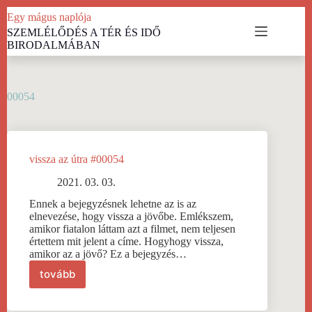
Skip
Egy mágus naplója
to
SZEMLÉLŐDÉS A TÉR ÉS IDŐ
content
BIRODALMÁBAN
00054
vissza az útra #00054
2021. 03. 03.
Ennek a bejegyzésnek lehetne az is az
elnevezése, hogy vissza a jövőbe. Emlékszem,
amikor fiatalon láttam azt a filmet, nem teljesen
értettem mit jelent a címe. Hogyhogy vissza,
amikor az a jövő? Ez a bejegyzés…
tovább
vissza
az
útra